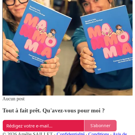
2
Partager
Discussion à propos de ce post
Commentaires
Restacks
meilleur
Dernier
Discussions
Aucun post
Tout à fait prêt. Qu'avez-vous pour moi ?
S'abonner
© 2026 Amélie SAILLET
·
Confidentialité
∙
Conditions
∙
Avis de