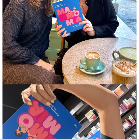
🍒 Une histoire vraie, incarnée
Béa – Béatrice est comédienne, hyperactive, toujours “sur le pont”,
persuadée d’être invincible. Jusqu’au jour où une visite
gynécologique de routine déclenche une série d’examens,
d’angoisse, de décisions difficiles : tumorectomie ou mastectomie,
hospitalisation, annonces, doutes, chirurgies, convalescence…
Le livre nous plonge dans ce vertige, mais sans pathos ; au contraire,
avec un style vif, direct, qui ose les mots vrais, les émotions, mais
aussi les petites bulles d’humour qui font du bien.
J'écoute le PODCAST