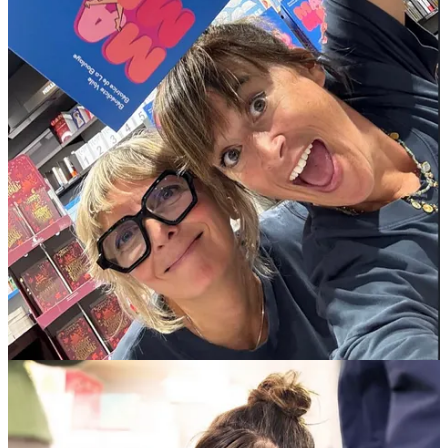
🖌️ Illustré, vivant, accessible
Grâce au trait de Bénédicte Voile, le récit se vit aussi visuellement :
les doutes, la peur, les montagnes russes émotionnelles, mais aussi
les moments de soutien, d’espoir, les gestes simples tout devient plus
tangible. Le livre s’adresse à toutes : celles qui ont déjà vécu un
parcours similaire, celles qui craignent le dépistage, celles qui
hésitent ou celles qui veulent simplement comprendre.
Je commande mon livre !
📢 Un message clair : n’attendez plus, dépistez-vous
“MAMMO MIA” n’est pas un simple témoignage c’est un appel.
Un appel à oser la mammographie, à ne pas repousser le rendez-
vous, à écouter son corps. Parce que le dépistage sauve des vies,
tout simplement. Le livre l’illustre avec vérité : le dépistage précoce
change tout.