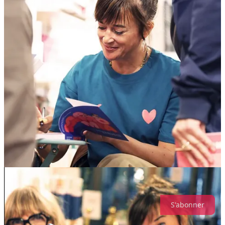
❤️ Pour qui et pourquoi le lire
Si vous avez déjà repoussé votre mammographie « parce que
vous n’avez pas eu le temps / parce que rien ne le justifie ».
Si vous voulez comprendre ce que vit une personne face à
l’annonce d’un cancer, sans cliché, sans tabou.
Si vous cherchez un livre à offrir pour vous, vos amies, vos
proches pour sensibiliser, mais sans lourdeur.
Si vous croyez que l’humour est une arme douce pour parler
des choses graves.
J'écoute le PODCAST
INSPIRE MEDIA 🌸 rejoins la communauté pour plus de
témoignages et de podcasts inspirants
S'abonner