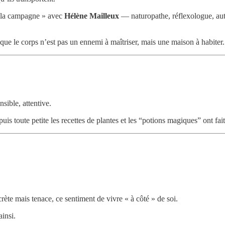
à la campagne » avec
Hélène Mailleux
— naturopathe, réflexologue, autr
ue le corps n’est pas un ennemi à maîtriser, mais une maison à habiter.
ible, attentive.
puis toute petite les recettes de plantes et les “potions magiques” ont fait
ète mais tenace, ce sentiment de vivre « à côté » de soi.
insi.