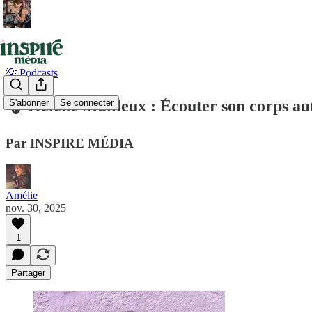
💡 Podcasts
🎧 Hélène Mailleux : Écouter son corps a
S'abonner
Se connecter
Par INSPIRE MÉDIA
Amélie
nov. 30, 2025
1
Partager