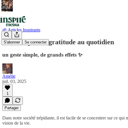
🌱 Articles Inspirants
💝 Pratiquer la gratitude au quotidien
S'abonner
Se connecter
un geste simple, de grands effets ✨
Amélie
juil. 03, 2025
1
Partager
Dans notre société trépidante, il est facile de se concentrer sur ce qu
vision de la vie.