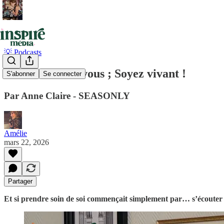
💡 Podcasts
Prenez soin de vous ; Soyez vivant !
S'abonner
Se connecter
Par Anne Claire - SEASONLY
Amélie
mars 22, 2026
Partager
Et si prendre soin de soi commençait simplement par… s’écouter