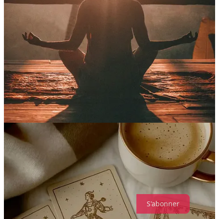
🌀 Qu’est-ce que le Cycle Syncing ?
Le Cycle Syncing, c’est l’idée de
synchroniser sa vie, ses
pratiques corporelles, son alimentation et son bien-être
avec les
quatre phases
du cycle menstruel : menstruelle, folliculaire,
ovulatoire, lutéale.
L’idée ? Plutôt que de suivre un rythme “standard” toute l’année on
adapte ses
séances de yoga, ses repas, ses soins, son repos
, en
fonction de ce que votre corps traverse.
Certain·e·s ressentent à chaque phase des variations d’énergie, de
sensibilité, de digestion, d’humeur, de sommeil, de récupération. Le
Cycle Syncing offre une boussole douce pour
écouter ces
variations
et les accompagner plutôt que de les subir.
Je m’inscris à inspire pour profiter des –50% sur le
programme Womoon Flow et commencer mon voyage
au rythme de mon cycle. 👇🏼
S'abonner