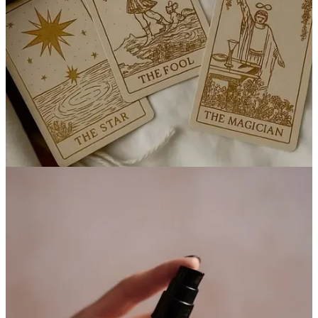
Continuez votre lecture avec un essai
gratuit de 7 jours
Abonnez-vous à
INSPIRE MEDIA
pour continuer à lire ce post et
obtenir 7 jours d'accès gratuit aux archives complètes des posts.
Commencer l'essai
Déjà abonné payant ?
Se connecter
© 2026 Amélie SAILLET
·
Confidentialité
∙
Conditions
∙
Avis de
collecte
Lancez votre Substack
Obtenir l’appli
Substack
: la plateforme pour la culture et les idées